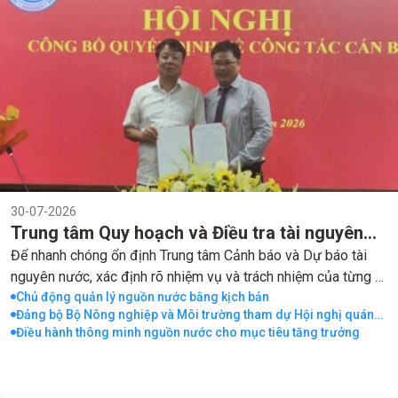
30-07-2026
Trung tâm Quy hoạch và Điều tra tài nguyên
nước quốc gia tổ chức Hội nghị công bố quyết
Để nhanh chóng ổn định Trung tâm Cảnh báo và Dự báo tài
nguyên nước, xác định rõ nhiệm vụ và trách nhiệm của từng vị
định về công tác cán bộ
trí; đồng thời khơi dậy tinh thần trách nhiệm, tính chủ động,
Chủ động quản lý nguồn nước bằng kịch bản
Đảng bộ Bộ Nông nghiệp và Môi trường tham dự Hội nghị quán
sáng tạo của đội ngũ viên chức quản lý, đáp ứng yêu cầu
triệt Nghị quyết Trung ương 3
Điều hành thông minh nguồn nước cho mục tiêu tăng trưởng
nhiệm vụ trong giai đoạn mới.