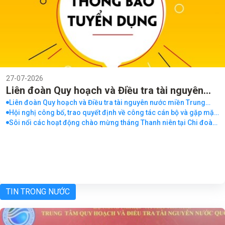
27-07-2026
Liên đoàn Quy hoạch và Điều tra tài nguyên
nước miền Trung thông báo tuyển dụng viên
Liên đoàn Quy hoạch và Điều tra tài nguyên nước miền Trung
thông báo tuyển dụng viên chức Đợt 1 năm 2026
Hội nghị công bố, trao quyết định về công tác cán bộ và gặp mặt
chức Đợt 2 năm 2026
chia tay cán bộ, viên chức nghỉ hưu
Sôi nổi các hoạt động chào mừng tháng Thanh niên tại Chi đoàn
Đoàn Thanh niên Liên đoàn Quy hoạch và Điều tra tài nguyên
nước miền Trung
TIN TRONG NƯỚC