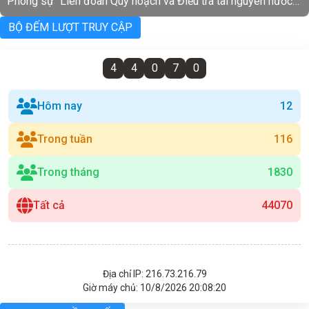
Phóng sự "Liên đoàn Quy hoạch và Điều tra tài nguyên nước
miền Trung 50 năm xây dựng và phát triển"
BỘ ĐẾM LƯỢT TRUY CẬP
4
4
0
7
0
Hôm nay
12
Trong tuần
116
Trong tháng
1830
Tất cả
44070
Địa chỉ IP: 216.73.216.79
Giờ máy chủ:
10/8/2026 20:08:20