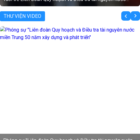
ổ chức tọa đàm: “Tìm hiểu lịch sử 50 năm xây
tra tài ngu
triển Liên đoàn - Tự hào truyền thống, xung kích
THƯ VIỆN VIDEO
p bước cha anh”