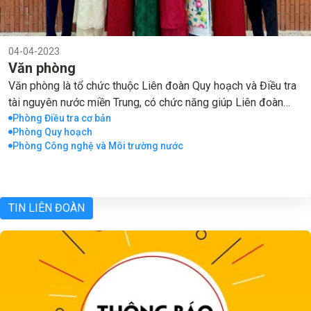
04-04-2023
Văn phòng
Văn phòng là tổ chức thuộc Liên đoàn Quy hoạch và Điều tra
tài nguyên nước miền Trung, có chức năng giúp Liên đoàn
trưởng thực hiện công tác thông tin tổng hợp; quản lý, tổ chức
Phòng Điều tra cơ bản
Phòng Quy hoạch
thực hiện công tác hành chính, quản trị, văn thư, lưu trữ, tuyên
Phòng Công nghệ và Môi trường nước
truyền, thi đua khen thưởng, quốc phòng - an ninh, tổ chức bộ
máy, viên chức, người lao động, tiền lương, chế độ chính sách,
đào tạo, cải cách hành chính theo sự phân công của Liên
đoàn.
TIN LIÊN ĐOÀN