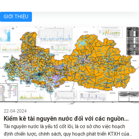
GIỚI THIỆU
22-04-2024
Kiểm kê tài nguyên nước đối với các nguồn
nước nhằm phục vụ phát triển kinh tế – xã hội
Tài nguyên nước là yếu tố cốt lõi, là cơ sở cho việc hoạch
định chiến lược, chính sách, quy hoạch phát triển KTXH của
tỉnh Bắc Giang