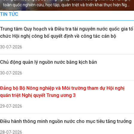
Tin mới:
Chủ động quản lý nguồn nước bằng kịch bản
ên cứu, học tập, quán triệt và triển khai thực hiện Nghị
vẫn đang ở m
ng 3 khóa XIV.
phải tính đế
TIN TỨC
Tin mới:
Đảng bộ Bộ Nông nghiệp và Môi trường tham dự Hội nghị
trở thành th
quán triệt Nghị quyết Trung ương 3
mạnh từ nay
Trung tâm Quy hoạch và Điều tra tài nguyên nước quốc gia tổ
Tin mới:
Điều hành thông minh nguồn nước cho mục tiêu tăng
chức Hội nghị công bố quyết định về công tác cán bộ
trưởng
Tin mới:
Liên đoàn Quy hoạch và Điều tra tài nguyên nước miền
30-07-2026
Trung thông báo tuyển dụng viên chức Đợt 2 năm 2026
Chủ động quản lý nguồn nước bằng kịch bản
Tin mới:
Mưa nhiều ngày, vùng núi Bắc Bộ nguy cơ sạt lở, lũ quét
30-07-2026
Tin mới:
Yêu cầu chủ động hạ mực nước hồ chứa đón mưa lũ lớn
Đảng bộ Bộ Nông nghiệp và Môi trường tham dự Hội nghị
Tin mới:
Bộ Nông nghiệp và Môi trường khảo sát dự án xây dựng
quán triệt Nghị quyết Trung ương 3
đập sông Lam
29-07-2026
Điều hành thông minh nguồn nước cho mục tiêu tăng trưởng
28-07-2026