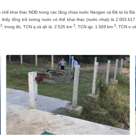
hế khai thác NDĐ trong các tầng chứa nước Neogen và Đệ tứ từ Đà 
 thấy tổng trữ lượng nước có thể khai thác (nước nhạt) là 2.003.61
2
2
2
; trong đó, TCN q và qh là: 2.525 km
; TCN qp: 1.569 km
; TCN n v