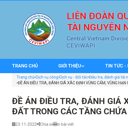
TRANG CHỦ
GIỚI THIỆU
TIN TỨC -
Trang chủ
Dịch vụ công
Dịch vụ - Đối tác
Điều tra, đánh giá tà
ĐỀ ÁN ĐIỀU TRA, ĐÁNH GIÁ XÁC ĐỊNH VÙNG CẤM, VÙNG HẠ
ĐỀ ÁN ĐIỀU TRA, ĐÁNH GIÁ
ĐẤT TRONG CÁC TẦNG CHỨA 
23-11-2022
Chia sẻ
In bài viết