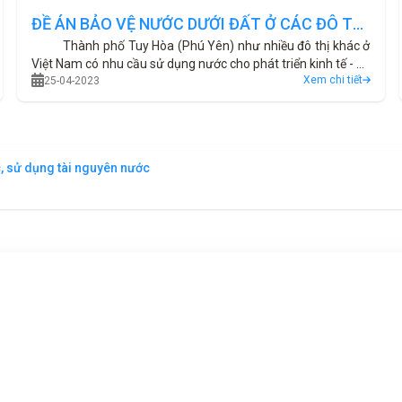
ĐỀ ÁN BẢO VỆ NƯỚC DƯỚI ĐẤT Ở CÁC ĐÔ THỊ
Thành phố Tuy Hòa (Phú Yên) như nhiều đô thị khác ở
LỚN - ĐÔ THỊ TUY HÒA
Việt Nam có nhu cầu sử dụng nước cho phát triển kinh tế - xã
Xem chi tiết
hội ngày càng tăng dẫn đến nhu cầu khai thác nước dưới đất
25-04-2023
trong những năm gần đây gia tăng nhanh chóng. Mặt khác,
hoạt động khai thác nước dưới đất thiếu kiểm soát, thiếu quy
hoạch cũng dẫn đến suy giảm nguồn nước (nhiễm mặn, ô
nhiễm, suy giảm mực nước) ảnh hưởng sự phát triển bền
, sử dụng tài nguyên nước
vững của đô thị Tuy Hòa.