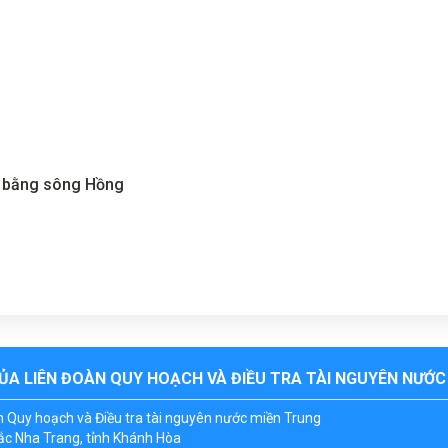
g bằng sông Hồng
ỦA LIÊN ĐOÀN QUY HOẠCH VÀ ĐIỀU TRA TÀI NGUYÊN NƯỚC
n Quy hoạch và Điều tra tài nguyên nước miền Trung
c Nha Trang, tỉnh Khánh Hòa