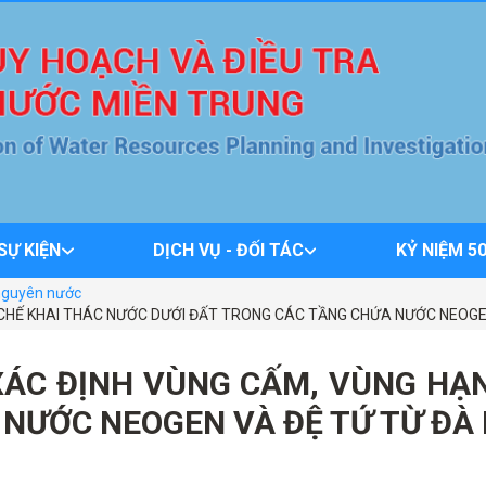
 SỰ KIỆN
DỊCH VỤ - ĐỐI TÁC
KỶ NIỆM 5
i nguyên nước
N CHẾ KHAI THÁC NƯỚC DƯỚI ĐẤT TRONG CÁC TẦNG CHỨA NƯỚC NEOGE
 XÁC ĐỊNH VÙNG CẤM, VÙNG HẠ
NƯỚC NEOGEN VÀ ĐỆ TỨ TỪ ĐÀ