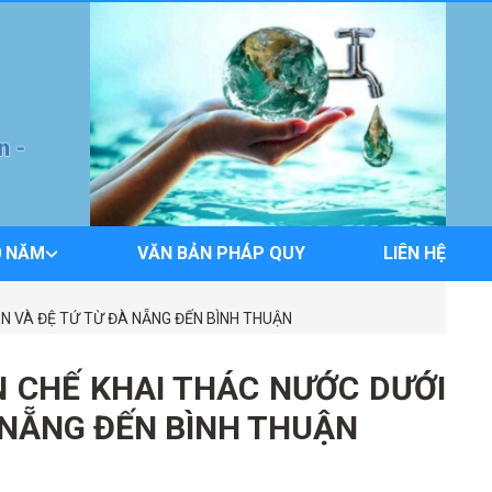
0 NĂM
VĂN BẢN PHÁP QUY
LIÊN HỆ
N VÀ ĐỆ TỨ TỪ ĐÀ NẴNG ĐẾN BÌNH THUẬN
N CHẾ KHAI THÁC NƯỚC DƯỚI
 NẴNG ĐẾN BÌNH THUẬN