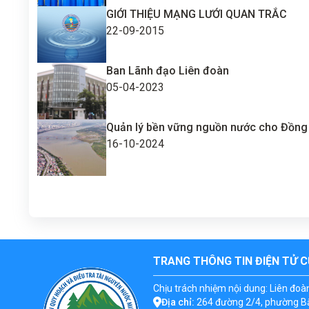
GIỚI THIỆU MẠNG LƯỚI QUAN TRẮC
22-09-2015
Ban Lãnh đạo Liên đoàn
05-04-2023
Quản lý bền vững nguồn nước cho Đồn
16-10-2024
TRANG THÔNG TIN ĐIỆN TỬ C
Chịu trách nhiệm nội dung: Liên đoà
Địa chỉ:
264 đường 2/4, phường Bắ