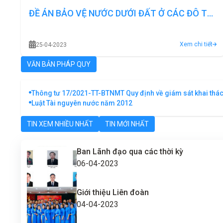
ĐỀ ÁN BẢO VỆ NƯỚC DƯỚI ĐẤT Ở CÁC ĐÔ THỊ
LỚN - ĐÔ THỊ VŨNG TÀU
Xem chi tiết
25-04-2023
VĂN BẢN PHÁP QUY
Thông tư 17/2021-TT-BTNMT Quy định về giám sát khai thác
Luật Tài nguyên nước năm 2012
TIN XEM NHIỀU NHẤT
TIN MỚI NHẤT
Ban Lãnh đạo qua các thời kỳ
06-04-2023
Giới thiệu Liên đoàn
04-04-2023