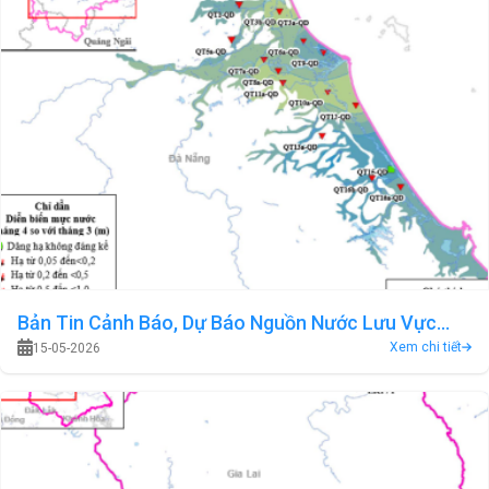
Bản Tin Cảnh Báo, Dự Báo Nguồn Nước Lưu Vực
Xem chi tiết
15-05-2026
Sông Vu Gia - Thu Bồn Tháng 05 Năm 2026