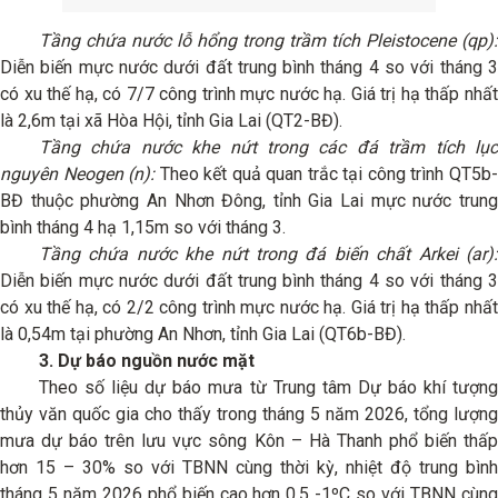
Tầng chứa nước lỗ hổng trong trầm tích Pleistocene (qp):
Diễn biến mực nước dưới đất trung bình tháng 4 so với tháng 3
có xu thế hạ, có 7/7 công trình mực nước hạ. Giá trị hạ thấp nhất
là 2,6m tại xã Hòa Hội, tỉnh Gia Lai (QT2-BĐ).
Tầng chứa nước khe nứt trong các đá trầm tích lục
nguyên Neogen (n):
Theo kết quả quan trắc tại công trình QT5b
BĐ thuộc phường An Nhơn Đông, tỉnh Gia Lai mực nước trung
bình tháng 4 hạ 1,15m so với tháng 3.
Tầng chứa nước khe nứt trong đá biến chất Arkei (ar):
Diễn biến mực nước dưới đất trung bình tháng 4 so với tháng 3
có xu thế hạ, có 2/2 công trình mực nước hạ. Giá trị hạ thấp nhất
là 0,54m tại phường An Nhơn, tỉnh Gia Lai (QT6b-BĐ).
3. Dự báo nguồn nước mặt
Theo số liệu dự báo mưa từ Trung tâm Dự báo khí tượng
thủy văn quốc gia cho thấy trong tháng 5 năm 2026, tổng lượng
mưa dự báo trên lưu vực sông Kôn – Hà Thanh phổ biến thấp
hơn 15 – 30% so với TBNN cùng thời kỳ, nhiệt độ trung bình
tháng 5 năm 2026 phổ biến cao hơn 0,5 -1ºC so với TBNN cùng