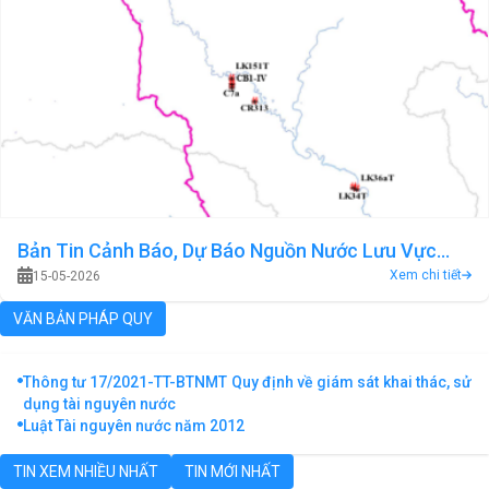
Bản Tin Cảnh Báo, Dự Báo Nguồn Nước Lưu Vực
Xem chi tiết
15-05-2026
Sông Ba Tháng 05 Năm 2026
VĂN BẢN PHÁP QUY
Thông tư 17/2021-TT-BTNMT Quy định về giám sát khai thác, sử
dụng tài nguyên nước
Luật Tài nguyên nước năm 2012
TIN XEM NHIỀU NHẤT
TIN MỚI NHẤT