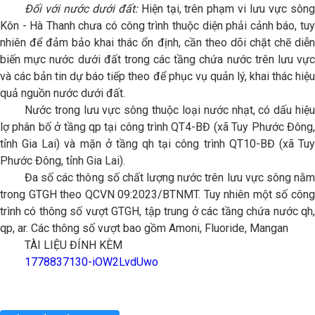
Đối với nước dưới đất:
Hiện tại, trên phạm vi lưu vực sôn
Kôn - Hà Thanh chưa có công trình thuộc diện phải cảnh báo, tuy
nhiên để đảm bảo khai thác ổn định, cần theo dõi chặt chẽ diễn
biến mực nước dưới đất trong các tầng chứa nước trên lưu vực
và các bản tin dự báo tiếp theo để phục vụ quản lý, khai thác hiệu
quả nguồn nước dưới đất.
Nước trong lưu vực sông thuộc loại nước nhạt, có dấu hiệu
lợ phân bố ở tầng qp tại công trình QT4-BĐ (xã Tuy Phước Đông,
tỉnh Gia Lai) và mặn ở tầng qh tại công trình QT10-BĐ (xã Tuy
Phước Đông, tỉnh Gia Lai).
Đa số các thông số chất lượng nước trên lưu vực sông nằm
trong GTGH theo QCVN 09:2023/BTNMT. Tuy nhiên một số công
trình có thông số vượt GTGH, tập trung ở các tầng chứa nước qh,
qp, ar. Các thông số vượt bao gồm Amoni, Fluoride, Mangan
TÀI LIỆU ĐÍNH KÈM
1778837130-iOW2LvdUwo