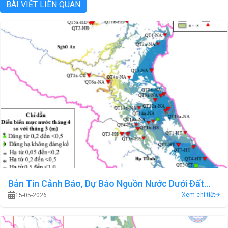
BÀI VIẾT LIÊN QUAN
Bản Tin Cảnh Báo, Dự Báo Nguồn Nước Dưới Đất
Xem chi tiết
15-05-2026
Lưu Vực Sông Cả Tháng 05 Năm 2026