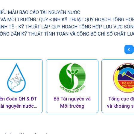
BIỂU MẪU BÁO CÁO TÀI NGUYÊN NƯỚC
iên đoàn QH & ĐT
Bộ Tài nguyên và
Tổng cục đị
tài nguyên nước
Môi trường
và khoáng s
miền Nam
Nam