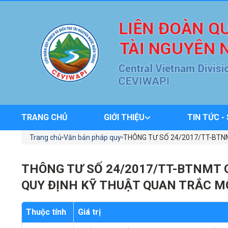
TRANG CHỦ
GIỚI THIỆU
TIN TỨC -
Trang chủ
Văn bản pháp quy
THÔNG TƯ SỐ 24/2017/TT-BTNM
THÔNG TƯ SỐ 24/2017/TT-BTNMT C
QUY ĐỊNH KỸ THUẬT QUAN TRẮC M
Thuộc tính
Giá trị