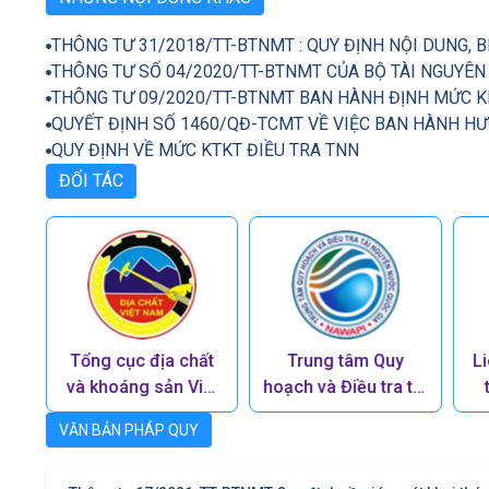
THÔNG TƯ 31/2018/TT-BTNMT : QUY ĐỊNH NỘI DUNG, 
QUY ĐỊNH VỀ MỨC KTKT ĐIỀU TRA TNN
ĐỐI TÁC
à
Tổng cục địa chất
Trung tâm Quy
L
và khoáng sản Việt
hoạch và Điều tra tài
Nam
nguyên nước quốc
VĂN BẢN PHÁP QUY
gia