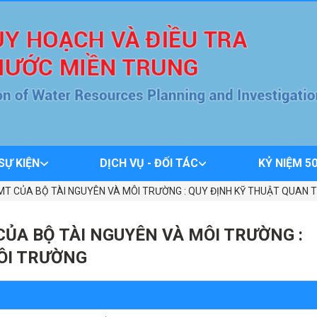
 SỰ KIỆN
DỊCH VỤ - ĐỐI TÁC
KỶ NIỆM 5
T CỦA BỘ TÀI NGUYÊN VÀ MÔI TRƯỜNG : QUY ĐỊNH KỸ THUẬT QUAN 
ỦA BỘ TÀI NGUYÊN VÀ MÔI TRƯỜNG :
ÔI TRƯỜNG