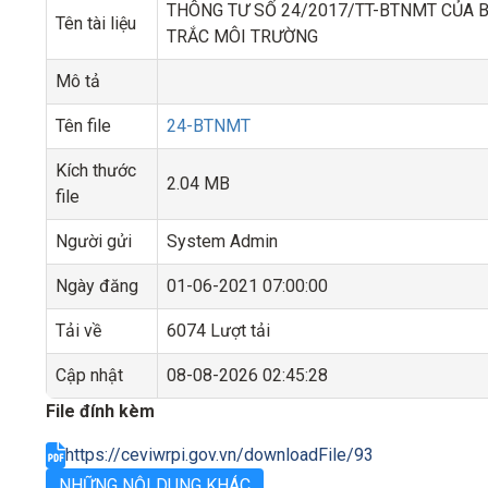
THÔNG TƯ SỐ 24/2017/TT-BTNMT CỦA B
Tên tài liệu
TRẮC MÔI TRƯỜNG
Mô tả
Tên file
24-BTNMT
Kích thước
2.04 MB
file
Người gửi
System Admin
Ngày đăng
01-06-2021 07:00:00
Tải về
6074 Lượt tải
Cập nhật
08-08-2026 02:45:28
File đính kèm
https://ceviwrpi.gov.vn/downloadFile/93
NHỮNG NỘI DUNG KHÁC