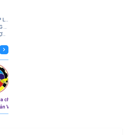
THÔNG TƯ SỐ 04/2020/TT-BTNMT CỦA BỘ TÀI NGUYÊN VÀ MÔI TRƯỜNG : QUY ĐỊNH KỸ THUẬT QUY HOẠCH TỔNG HỢP LƯU VỰC SÔNG LIÊN TỈNH, NGUỒN NƯỚC LIÊN TỈNH
THÔNG TƯ 09/2020/TT-BTNMT BAN HÀNH ĐỊNH MỨC KINH TẾ - KỸ THUẬT LẬP QUY HOẠCH TỔNG HỢP LƯU VỰC SÔNG LIÊN TỈNH, NGUỒN NƯỚC LIÊN TỈNH
QUYẾT ĐỊNH SỐ 1460/QĐ-TCMT VỀ VIỆC BAN HÀNH HƯỚNG DẪN KỸ THUẬT TÍNH TOÁN VÀ CÔNG BỐ CHỈ SỐ CHẤT LƯỢNG NƯỚCVIỆT NAM (VN_WQI)
a chất
Trung tâm Quy
Liên đoàn QH & ĐT
ản Việt
hoạch và Điều tra tài
tài nguyên nước
nguyên nước quốc
miền Nam
gia