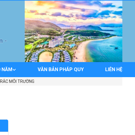
0 NĂM
VĂN BẢN PHÁP QUY
LIÊN HỆ
TRẮC MÔI TRƯỜNG