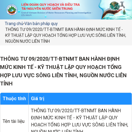
Trang chủ
Văn bản pháp quy
THÔNG TƯ 09/2020/TT-BTNMT BAN HÀNH ĐỊNH MỨC KINH TẾ -
KỸ THUẬT LẬP QUY HOẠCH TỔNG HỢP LƯU VỰC SÔNG LIÊN TỈNH,
NGUỒN NƯỚC LIÊN TỈNH
THÔNG TƯ 09/2020/TT-BTNMT BAN HÀNH ĐỊNH
MỨC KINH TẾ - KỸ THUẬT LẬP QUY HOẠCH TỔNG
HỢP LƯU VỰC SÔNG LIÊN TỈNH, NGUỒN NƯỚC LIÊN
TỈNH
Thuộc tính
Giá trị
THÔNG TƯ 09/2020/TT-BTNMT BAN HÀNH
ĐỊNH MỨC KINH TẾ - KỸ THUẬT LẬP QUY
Tên tài liệu
HOẠCH TỔNG HỢP LƯU VỰC SÔNG LIÊN TỈNH,
NGUỒN NƯỚC LIÊN TỈNH