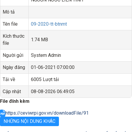
Mô tả
Tên file
09-2020-tt-btnmt
Kích thước
1.74 MB
file
Người gửi
System Admin
Ngày đăng
01-06-2021 07:00:00
Tải về
6005 Lượt tải
Cập nhật
08-08-2026 06:49:05
File đính kèm
https://ceviwrpi.gov.vn/downloadFile/91
NHỮNG NỘI DUNG KHÁC