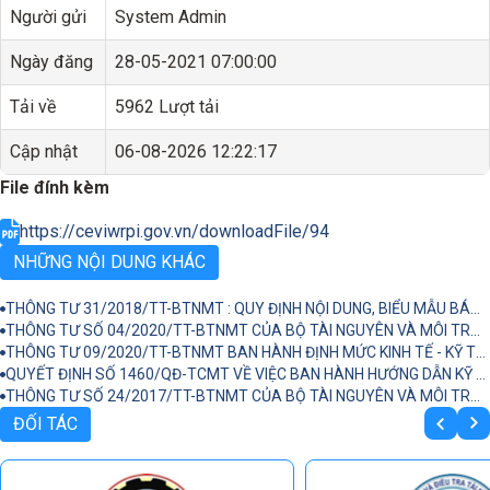
Người gửi
System Admin
Ngày đăng
28-05-2021 07:00:00
Tải về
5962 Lượt tải
Cập nhật
06-08-2026 12:22:17
File đính kèm
https://ceviwrpi.gov.vn/downloadFile/94
NHỮNG NỘI DUNG KHÁC
THÔNG TƯ 31/2018/TT-BTNMT : QUY ĐỊNH NỘI DUNG, BIỂU MẪU BÁO CÁO TÀI NGUYÊN NƯỚC
THÔNG TƯ SỐ 04/2020/TT-BTNMT CỦA BỘ TÀI NGUYÊN VÀ MÔI TRƯỜNG : QUY ĐỊNH KỸ THUẬT QUY HOẠCH TỔNG HỢP LƯU VỰC SÔNG LIÊN TỈNH, NGUỒN NƯỚC LIÊN TỈNH
THÔNG TƯ 09/2020/TT-BTNMT BAN HÀNH ĐỊNH MỨC KINH TẾ - KỸ THUẬT LẬP QUY HOẠCH TỔNG HỢP LƯU VỰC SÔNG LIÊN TỈNH, NGUỒN NƯỚC LIÊN TỈNH
QUYẾT ĐỊNH SỐ 1460/QĐ-TCMT VỀ VIỆC BAN HÀNH HƯỚNG DẪN KỸ THUẬT TÍNH TOÁN VÀ CÔNG BỐ CHỈ SỐ CHẤT LƯỢNG NƯỚCVIỆT NAM (VN_WQI)
THÔNG TƯ SỐ 24/2017/TT-BTNMT CỦA BỘ TÀI NGUYÊN VÀ MÔI TRƯỜNG : QUY ĐỊNH KỸ THUẬT QUAN TRẮC MÔI TRƯỜNG
ĐỐI TÁC