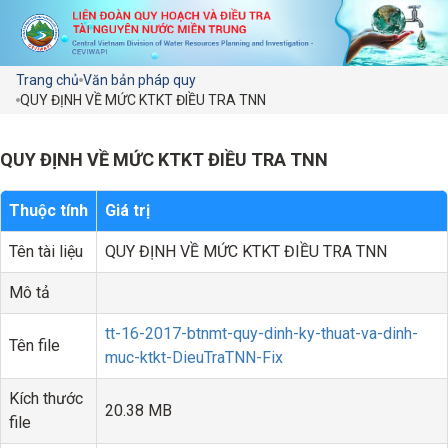
Trang chủ
Văn bản pháp quy
QUY ĐỊNH VỀ MỨC KTKT ĐIỀU TRA TNN
QUY ĐỊNH VỀ MỨC KTKT ĐIỀU TRA TNN
Thuộc tính
Giá trị
Tên tài liệu
QUY ĐỊNH VỀ MỨC KTKT ĐIỀU TRA TNN
Mô tả
tt-16-2017-btnmt-quy-dinh-ky-thuat-va-dinh-
Tên file
muc-ktkt-DieuTraTNN-Fix
Kích thước
20.38 MB
file