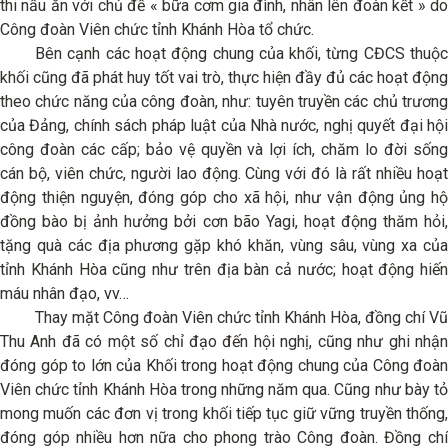
thi nấu ăn với chủ đề « bữa cơm gia đình, nhân lên đoàn kết » do
Công đoàn Viên chức tỉnh Khánh Hòa tổ chức.
Bên cạnh các hoạt động chung của khối, từng CĐCS thuộc
khối cũng đã phát huy tốt vai trò, thực hiện đầy đủ các hoạt động
theo chức năng của công đoàn, như: tuyên truyền các chủ trương
của Đảng, chính sách pháp luật của Nhà nước, nghị quyết đại hội
công đoàn các cấp; bảo vệ quyền và lợi ích, chăm lo đời sống
cán bộ, viên chức, người lao động. Cùng với đó là rất nhiều hoạt
động thiện nguyện, đóng góp cho xã hội, như vận động ủng hộ
đồng bào bị ảnh hưởng bởi cơn bão Yagi, hoạt động thăm hỏi,
tặng quà các địa phương gặp khó khăn, vùng sâu, vùng xa của
tỉnh Khánh Hòa cũng như trên địa bàn cả nước; hoạt động hiến
máu nhân đạo, vv…
Thay mặt Công đoàn Viên chức tỉnh Khánh Hòa, đồng chí Vũ
Thu Anh đã có một số chỉ đạo đến hội nghị, cũng như ghi nhận
đóng góp to lớn của Khối trong hoạt động chung của Công đoàn
Viên chức tỉnh Khánh Hòa trong những năm qua. Cũng như bày tỏ
mong muốn các đơn vị trong khối tiếp tục giữ vững truyền thống,
đóng góp nhiều hơn nữa cho phong trào Công đoàn. Đồng chí