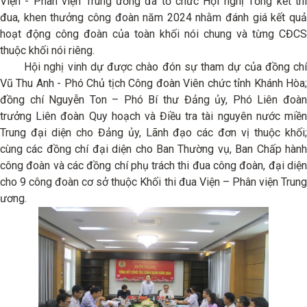
Viện - Phân viện Trung ương đã tổ chức Hội nghị Tổng kết thi
đua, khen thưởng công đoàn năm 2024 nhằm đánh giá kết quả
hoạt động công đoàn của toàn khối nói chung và từng CĐCS
thuộc khối nói riêng.
Hội nghị vinh dự được chào đón sự tham dự của đồng chí
Vũ Thu Anh - Phó Chủ tịch Công đoàn Viên chức tỉnh Khánh Hòa;
đồng chí Nguyễn Ton – Phó Bí thư Đảng ủy, Phó Liên đoàn
trưởng Liên đoàn Quy hoạch và Điều tra tài nguyên nước miền
Trung đại diện cho Đảng ủy, Lãnh đạo các đơn vị thuộc khối;
cùng các đồng chí đại diện cho Ban Thường vụ, Ban Chấp hành
công đoàn và các đồng chí phụ trách thi đua công đoàn, đại diện
cho 9 công đoàn cơ sở thuộc Khối thi đua Viện – Phân viện Trung
ương.