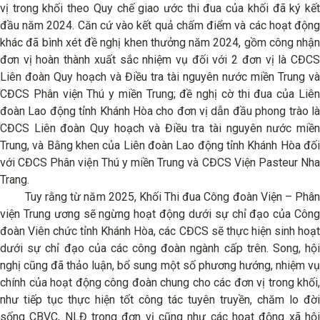
vị trong khối theo Quy chế giao ước thi đua của khối đã ký kết
đầu năm 2024. Căn cứ vào kết quả chấm điểm và các hoạt động
khác đã bình xét đề nghị khen thưởng năm 2024, gồm công nhận
đơn vị hoàn thành xuất sắc nhiệm vụ đối với 2 đơn vị là CĐCS
Liên đoàn Quy hoạch và Điều tra tài nguyên nước miền Trung và
CĐCS Phân viện Thú y miền Trung; đề nghị cờ thi đua của Liên
đoàn Lao động tỉnh Khánh Hòa cho đơn vị dẫn đầu phong trào là
CĐCS Liên đoàn Quy hoạch và Điều tra tài nguyên nước miền
Trung, và Bằng khen của Liên đoàn Lao động tỉnh Khánh Hòa đối
với CĐCS Phân viện Thú y miền Trung và CĐCS Viện Pasteur Nha
Trang.
Tuy rằng từ năm 2025, Khối Thi đua Công đoàn Viện – Phân
viện Trung ương sẽ ngừng hoạt động dưới sự chỉ đạo của Công
đoàn Viên chức tỉnh Khánh Hòa, các CĐCS sẽ thực hiện sinh hoạt
dưới sự chỉ đạo của các công đoàn ngành cấp trên. Song, hội
nghị cũng đã thảo luận, bổ sung một số phương hướng, nhiệm vụ
chính của hoạt động công đoàn chung cho các đơn vị trong khối,
như tiếp tục thực hiện tốt công tác tuyên truyền, chăm lo đời
sống CBVC, NLĐ trong đơn vị cũng như các hoạt động xã hội