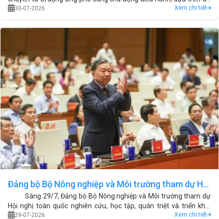
Xem chi tiết
liệu để phân bổ nguồn nước hợp lý, hiệu quả.
30-07-2026
Đảng bộ Bộ Nông nghiệp và Môi trường tham dự Hội
Sáng 29/7, Đảng bộ Bộ Nông nghiệp và Môi trường tham dự
nghị quán triệt Nghị quyết Trung ương 3
Hội nghị toàn quốc nghiên cứu, học tập, quán triệt và triển khai
Xem chi tiết
thực hiện Nghị quyết Trung ương 3 khóa XIV.
29-07-2026