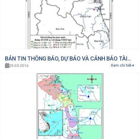
BẢN TIN THÔNG BÁO, DỰ BÁO VÀ CẢNH BÁO TÀI
Xem chi tiết
25-03-2016
NGUYÊN NƯỚC DƯỚI ĐẤT THÁNG 2 NĂM 2016
VÙNG NAM TRUNG BỘ