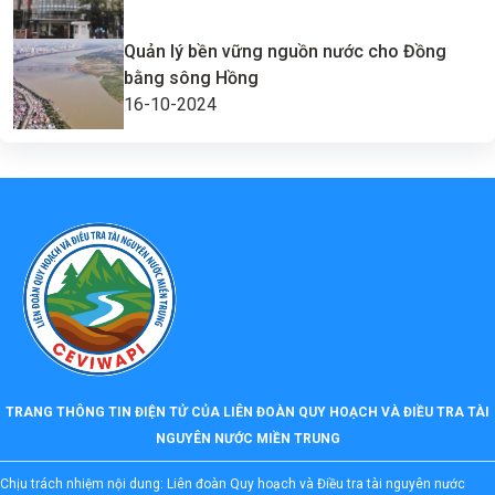
Quản lý bền vững nguồn nước cho Đồng
bằng sông Hồng
16-10-2024
TRANG THÔNG TIN ĐIỆN TỬ CỦA LIÊN ĐOÀN QUY HOẠCH VÀ ĐIỀU TRA TÀI
NGUYÊN NƯỚC MIỀN TRUNG
Chịu trách nhiệm nội dung: Liên đoàn Quy hoạch và Điều tra tài nguyên nước