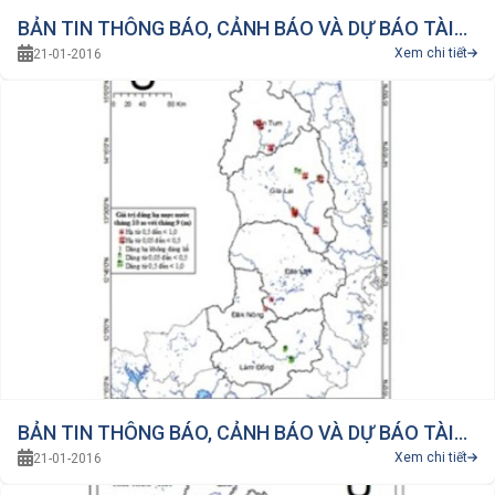
BẢN TIN THÔNG BÁO, CẢNH BÁO VÀ DỰ BÁO TÀI
Xem chi tiết
21-01-2016
NGUYÊN NDD THÁNG 11 NĂM 2015 VÙNG DUYÊN
HẢI NAM TRUNG BỘ
BẢN TIN THÔNG BÁO, CẢNH BÁO VÀ DỰ BÁO TÀI
Xem chi tiết
21-01-2016
NGUYÊN NDD THÁNG 11 NĂM 2015 VÙNG TÂY
NGUYÊN