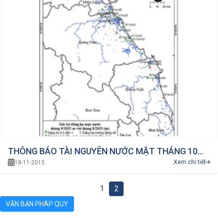
THÔNG BÁO TÀI NGUYÊN NƯỚC MẶT THÁNG 10
Xem chi tiết
18-11-2015
NĂM 2015 KHU VỰC TÂY NGUYÊN VÀ DUYÊN HẢI
NAM TRUNG BỘ
1
2
VĂN BẢN PHÁP QUY