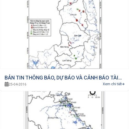
BẢN TIN THÔNG BÁO, DỰ BÁO VÀ CẢNH BÁO TÀI
Xem chi tiết
25-04-2016
NGUYÊN NƯỚC DƯỚI ĐẤT 03/2016 VÙNG TÂY
NGUYÊN