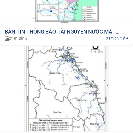
BẢN TIN THÔNG BÁO TÀI NGUYÊN NƯỚC MẶT
Xem chi tiết
21-01-2016
THÁNG 11/2015 VÙNG TÂY NGUYÊN-NAM TRUNG
BỘ