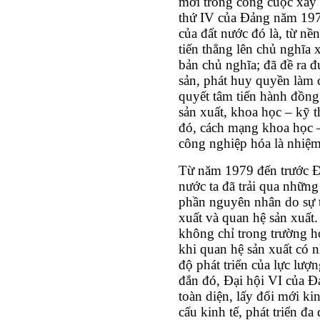
mới trong công cuộc xây 
thứ IV của Đảng năm 1976
của đất nước đó là, từ nề
tiến thẳng lên chủ nghĩa x
bản chủ nghĩa; đã đề ra 
sản, phát huy quyền làm 
quyết tâm tiến hành đồng
sản xuất, khoa học – kỹ t
đó, cách mạng khoa học –
công nghiệp hóa là nhiệm
Từ năm 1979 đến trước Đ
nước ta đã trải qua nhữn
phần nguyên nhân do sự t
xuất và quan hệ sản xuất
không chỉ trong trường h
khi quan hệ sản xuất có n
độ phát triển của lực lượ
đắn đó, Đại hội VI của Đ
toàn diện, lấy đổi mới ki
cấu kinh tế, phát triển đ