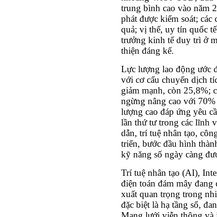
trung bình cao vào năm 2
phát được kiểm soát; các 
quả; vị thế, uy tín quốc 
trưởng kinh tế duy trì ở 
thiện đáng kể.
Lực lượng lao động ước đ
với cơ cấu chuyển dịch tí
giảm mạnh, còn 25,8%; c
ngừng nâng cao với 70% l
lượng cao đáp ứng yêu c
lần thứ tư trong các lĩnh
dẫn, trí tuệ nhân tạo, cô
triển, bước đầu hình thàn
kỹ năng số ngày càng đư
Trí tuệ nhân tạo (AI), Int
điện toán đám mây đang 
xuất quan trọng trong nhi
đặc biệt là hạ tầng số, đ
Mạng lưới viễn thông và 