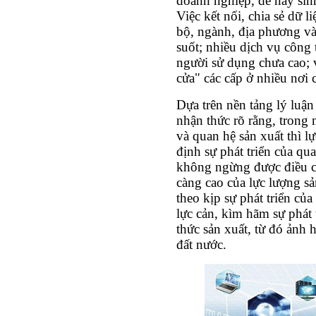
doanh nghiệp, dễ nảy sinh
Việc kết nối, chia sẻ dữ l
bộ, ngành, địa phương và
suốt; nhiều dịch vụ công t
người sử dụng chưa cao; 
cửa" các cấp ở nhiều nơi 
Dựa trên nền tảng lý luậ
nhận thức rõ rằng, trong 
và quan hệ sản xuất thì l
định sự phát triển của qu
không ngừng được điều c
càng cao của lực lượng s
theo kịp sự phát triển của
lực cản, kìm hãm sự phát 
thức sản xuất, từ đó ảnh 
đất nước.